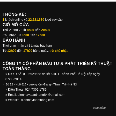
THỐNG KÊ:
1
khách online và
22,221,630
lượt truy cập
GIỜ MỞ CỬA
Thứ 2 - thứ 7: Từ
8h00
đến
20h00
Chủ nhật: Từ
8h00
đến
17h00
BẢO HÀNH
Thời gian nhận và trả máy bảo hành
Từ
12h00
đến
17h00
hằng ngày,
trừ chủ nhật
CÔNG TY CỔ PHẦN ĐẦU TƯ & PHÁT TRIỂN KỸ THUẬT
TOÀN THẮNG
» ĐKKD Số: 0106529668 do sở KHĐT Thành Phố Hà Nội cấp ngày
07/05/2014
»
Số 72 - Ngõ 816 - đường Kim Giang - Thanh Trì - Hà Nội
» Điện Thoại: 024.7302 1789
» Email:
dienmaytoanthang84@gmail.com
» Website: dienmaytoanthang.com
xem thêm