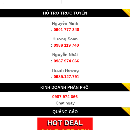
HỖ TRỢ TRỰC TUYẾN
Nguyễn Minh
:
0901 777 348
Hương Soan
:
0986 119 740
Nguyễn Nhài
:
0987 974 666
Thanh Hương
:
0985.127.791
KINH DOANH PHÂN PHỐI
0987 974 666
Chat ngay
QUẢNG CÁO