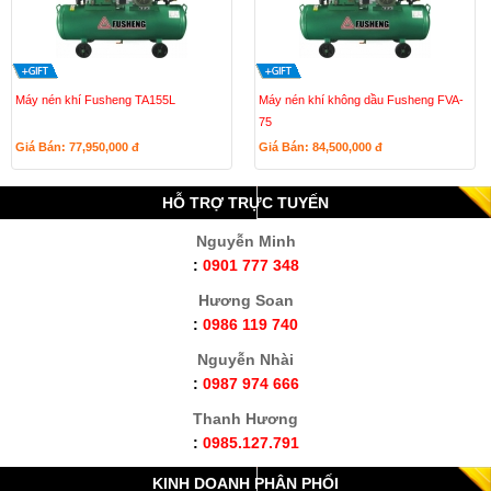
Máy nén khí Fusheng TA155L
Máy nén khí không dầu Fusheng FVA-
75
Giá Bán: 77,950,000
đ
Giá Bán: 84,500,000
đ
HỖ TRỢ TRỰC TUYẾN
Nguyễn Minh
:
0901 777 348
Hương Soan
:
0986 119 740
Nguyễn Nhài
:
0987 974 666
Thanh Hương
:
0985.127.791
KINH DOANH PHÂN PHỐI