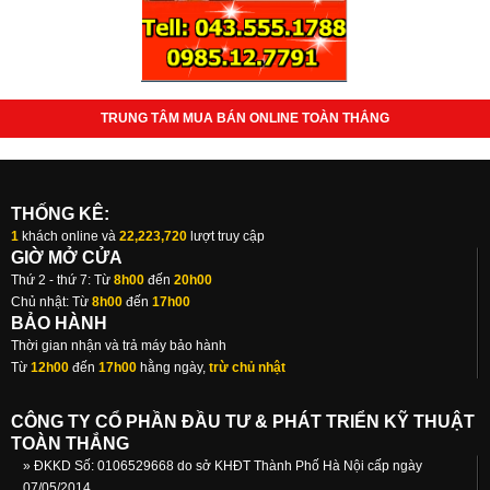
TRUNG TÂM MUA BÁN ONLINE TOÀN THẮNG
THỐNG KÊ:
1
khách online và
22,223,720
lượt truy cập
GIỜ MỞ CỬA
Thứ 2 - thứ 7: Từ
8h00
đến
20h00
Chủ nhật: Từ
8h00
đến
17h00
BẢO HÀNH
Thời gian nhận và trả máy bảo hành
Từ
12h00
đến
17h00
hằng ngày,
trừ chủ nhật
CÔNG TY CỔ PHẦN ĐẦU TƯ & PHÁT TRIỂN KỸ THUẬT
TOÀN THẮNG
» ĐKKD Số: 0106529668 do sở KHĐT Thành Phố Hà Nội cấp ngày
07/05/2014