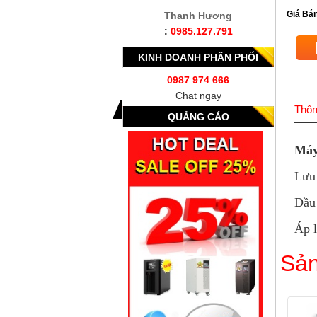
Giá Bán
Thanh Hương
:
0985.127.791
KINH DOANH PHÂN PHỐI
0987 974 666
Chat ngay
Thôn
QUẢNG CÁO
Máy
Lưu 
Đầu
Áp l
Sản