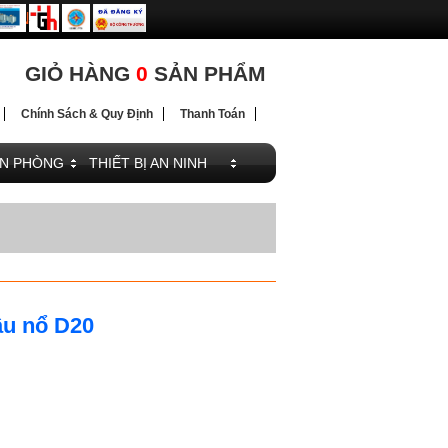
ĐIỆN
ĐIỆN
GIỎ HÀNG
0
SẢN PHẨM
Chính Sách & Quy Định
Thanh Toán
ĂN PHÒNG
THIẾT BỊ AN NINH
ầu nổ D20