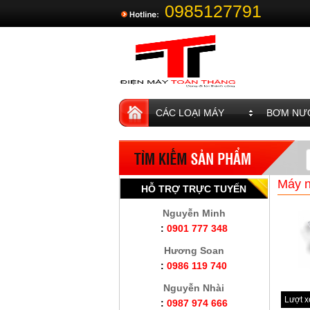
0985127791
CÁC LOẠI MÁY
BƠM NƯỚ
Máy n
HỖ TRỢ TRỰC TUYẾN
Nguyễn Minh
:
0901 777 348
Hương Soan
:
0986 119 740
Nguyễn Nhài
Lượt 
:
0987 974 666