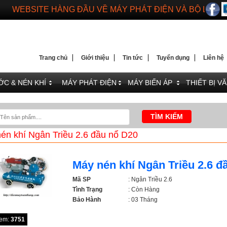
WEBSITE HÀNG ĐẦU VỀ MÁY PHÁT ĐIỆN VÀ BỘ LƯU 
DIENMAYTOANTHANG.COM
WEBSITE HÀNG ĐẦU VỀ MÁY PHÁT ĐIỆN VÀ BỘ LƯU 
Trang chủ
Giới thiệu
Tin tức
Tuyển dụng
Liên hệ
C & NÉN KHÍ
MÁY PHÁT ĐIỆN
MÁY BIẾN ÁP
THIẾT BỊ V
én khí Ngân Triều 2.6 đầu nổ D20
Máy nén khí Ngân Triều 2.6 đ
Mã SP
: Ngân Triều 2.6
Tình Trạng
: Còn Hàng
Bảo Hành
: 03 Tháng
xem:
3751