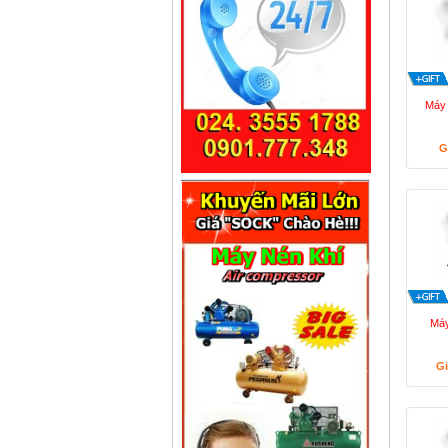
Máy 
G
Máy
Gi