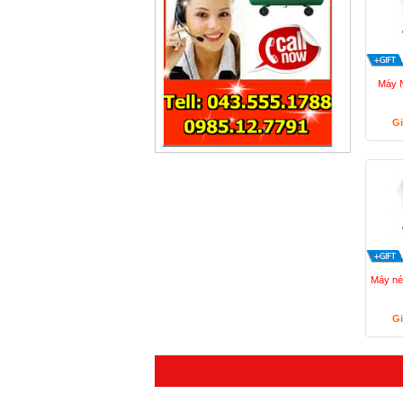
Máy N
Gi
Máy nén
Gi