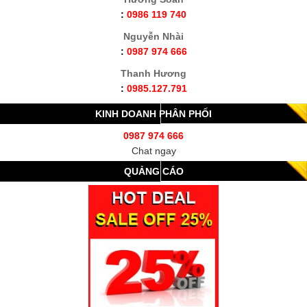
:
0986 119 740
Nguyễn Nhài
:
0987 974 666
Thanh Hương
:
0985.127.791
KINH DOANH PHÂN PHỐI
0987 974 666
Chat ngay
QUẢNG CÁO