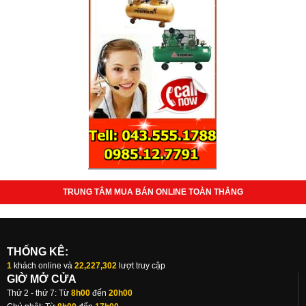
TRUNG TÂM MUA BÁN ONLINE TOÀN THẮNG
THỐNG KÊ:
1
khách online và
22,227,302
lượt truy cập
GIỜ MỞ CỬA
Thứ 2 - thứ 7: Từ
8h00
đến
20h00