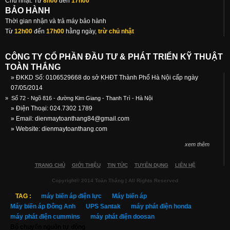
Chủ nhật: Từ
8h00
đến
17h00
BẢO HÀNH
Thời gian nhận và trả máy bảo hành
Từ
12h00
đến
17h00
hằng ngày,
trừ chủ nhật
CÔNG TY CỔ PHẦN ĐẦU TƯ & PHÁT TRIỂN KỸ THUẬT
TOÀN THẮNG
» ĐKKD Số: 0106529668 do sở KHĐT Thành Phố Hà Nội cấp ngày
07/05/2014
»
Số 72 - Ngõ 816 - đường Kim Giang - Thanh Trì - Hà Nội
» Điện Thoại: 024.7302 1789
» Email:
dienmaytoanthang84@gmail.com
» Website: dienmaytoanthang.com
xem thêm
TRANG CHỦ
GIỚI THIỆU
TIN TỨC
TUYỂN DỤNG
LIÊN HỆ
Copyright© 2014 Toàn Thắng | All Rights Reserved
TAG :
máy biến áp điện lực
Máy biến áp
Máy biến áp Đông Anh
UPS Santak
máy phát điện honda
máy phát điện cummins
máy phát điện doosan
Bộ chuyển nguồn tự động