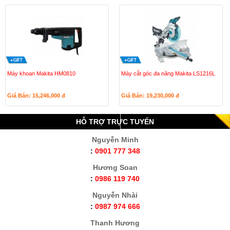
Máy khoan Makita HM0810
Máy cắt góc đa năng Makita LS1216L
Giá Bán: 15,246,000
đ
Giá Bán: 19,230,000
đ
HỖ TRỢ TRỰC TUYẾN
Nguyễn Minh
:
0901 777 348
Hương Soan
:
0986 119 740
Nguyễn Nhài
:
0987 974 666
Thanh Hương