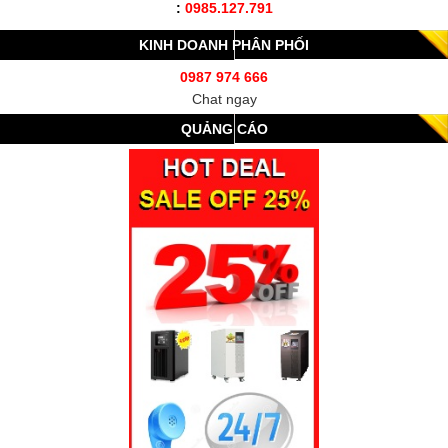
:
0985.127.791
KINH DOANH PHÂN PHỐI
0987 974 666
Chat ngay
QUẢNG CÁO