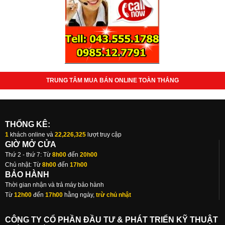
TRUNG TÂM MUA BÁN ONLINE TOÀN THẮNG
THỐNG KÊ:
1
khách online và
22,226,325
lượt truy cập
GIỜ MỞ CỬA
Thứ 2 - thứ 7: Từ
8h00
đến
20h00
Chủ nhật: Từ
8h00
đến
17h00
BẢO HÀNH
Thời gian nhận và trả máy bảo hành
Từ
12h00
đến
17h00
hằng ngày,
trừ chủ nhật
CÔNG TY CỔ PHẦN ĐẦU TƯ & PHÁT TRIỂN KỸ THUẬT