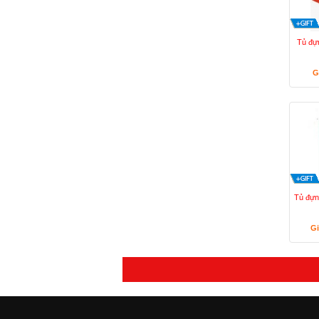
Tủ đự
G
Tủ đự
Gi