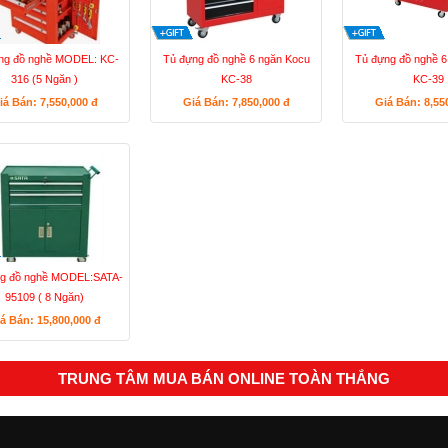
ng đồ nghề MODEL: KC-
Tủ đựng đồ nghề 6 ngăn Kocu
Tủ đựng đồ nghề 6
316 (5 Ngăn )
KC-38
KC-39
iá Bán: 7,550,000
đ
Giá Bán: 7,850,000
đ
Giá Bán: 8,55
ng đồ nghề MODEL:SATA-
95109 ( 8 Ngăn)
á Bán: 15,800,000
đ
TRUNG TÂM MUA BÁN ONLINE TOÀN THẮNG