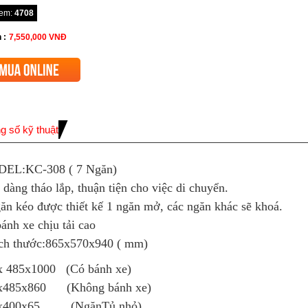
xem:
4708
 :
7,550,000
VNĐ
g số kỹ thuật
EL:KC-308 ( 7 Ngăn)
 dàng tháo lắp, thuận tiện cho việc di chuyển.
ăn kéo được thiết kế 1 ngăn mở, các ngăn khác sẽ khoá.
bánh xe chịu tải cao
ích thước:865x570x940 ( mm)
x 485x1000 (Có bánh xe)
x485x860 (Không bánh xe)
x400x65 (NgănTủ nhỏ)