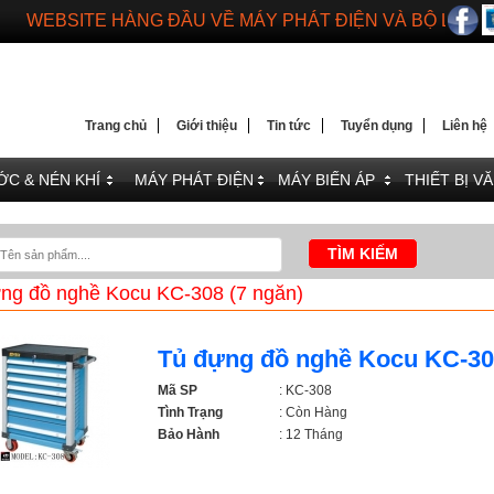
DIENMAYTOANTHANG.COM
WEBSITE HÀNG ĐẦU VỀ MÁY PHÁT ĐIỆN VÀ BỘ LƯU 
Trang chủ
Giới thiệu
Tin tức
Tuyển dụng
Liên hệ
C & NÉN KHÍ
MÁY PHÁT ĐIỆN
MÁY BIẾN ÁP
THIẾT BỊ V
ng đồ nghề Kocu KC-308 (7 ngăn)
Tủ đựng đồ nghề Kocu KC-308
Mã SP
: KC-308
Tình Trạng
: Còn Hàng
Bảo Hành
: 12 Tháng