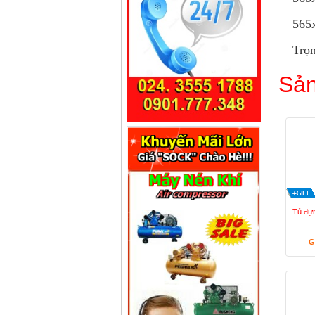
565
Trọ
Sản
Tủ đự
G