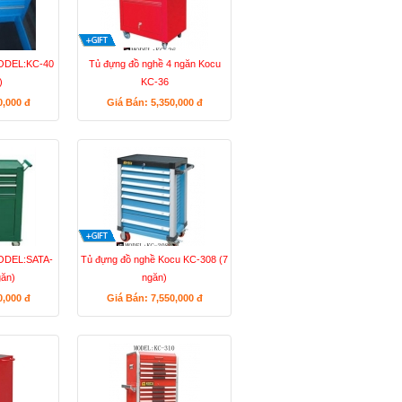
MODEL:KC-40
Tủ đựng đồ nghề 4 ngăn Kocu
)
KC-36
0,000
đ
Giá Bán: 5,350,000
đ
MODEL:SATA-
Tủ đựng đồ nghề Kocu KC-308 (7
găn)
ngăn)
0,000
đ
Giá Bán: 7,550,000
đ