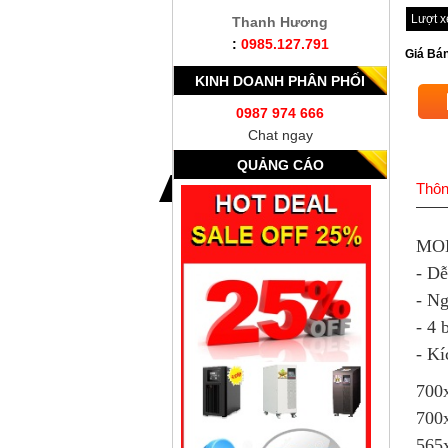
Lượt 
Thanh Hương
:
0985.127.791
Giá Bán
KINH DOANH PHÂN PHỐI
0987 974 666
Chat ngay
QUẢNG CÁO
Thôn
MOD
- Dễ
- Ng
- 4 
- K
700
700
565