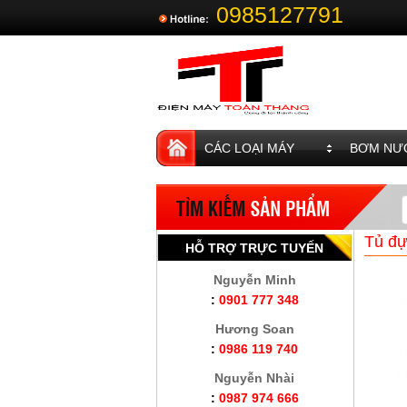
0985127791
CÁC LOẠI MÁY
BƠM NƯỚ
Tủ đự
HỖ TRỢ TRỰC TUYẾN
Nguyễn Minh
:
0901 777 348
Hương Soan
:
0986 119 740
Nguyễn Nhài
:
0987 974 666