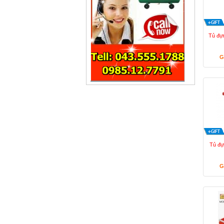
Tủ đự
G
Tủ đự
G