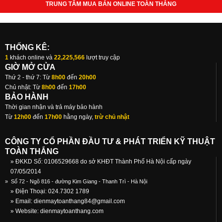
TRUNG TÂM MUA BÁN ONLINE TOÀN THẮNG
THỐNG KÊ:
1
khách online và
22,225,566
lượt truy cập
GIỜ MỞ CỬA
Thứ 2 - thứ 7: Từ
8h00
đến
20h00
Chủ nhật: Từ
8h00
đến
17h00
BẢO HÀNH
Thời gian nhận và trả máy bảo hành
Từ
12h00
đến
17h00
hằng ngày,
trừ chủ nhật
CÔNG TY CỔ PHẦN ĐẦU TƯ & PHÁT TRIỂN KỸ THUẬT
TOÀN THẮNG
» ĐKKD Số: 0106529668 do sở KHĐT Thành Phố Hà Nội cấp ngày
07/05/2014
»
Số 72 - Ngõ 816 - đường Kim Giang - Thanh Trì - Hà Nội
» Điện Thoại: 024.7302 1789
» Email:
dienmaytoanthang84@gmail.com
» Website: dienmaytoanthang.com