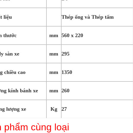
t liệu
Thép ống và Thép tấm
h thước
mm
560 x 220
ly sàn xe
mm
295
g chiều cao
mm
1350
ng kính bánh xe
mm
260
ng lượng xe
Kg
27
 phẩm cùng loại