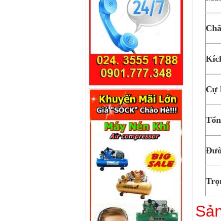
Chấ
Kíc
Cự 
Tổn
Đườ
Trọ
Sản