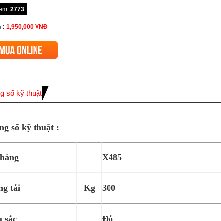
xem:
2773
 :
1,950,000
VNĐ
g số kỹ thuật
g số kỹ thuật :
hàng
X485
ng tải
Kg
300
 sắc
Đỏ