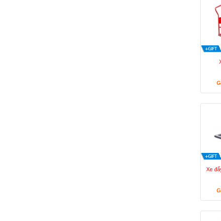
G
Xe đẩ
G