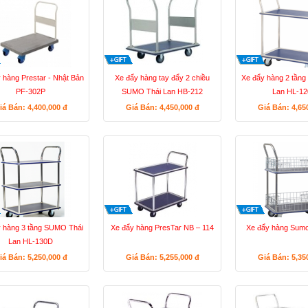
 hàng Prestar - Nhật Bản
Xe đẩy hàng tay đẩy 2 chiều
Xe đẩy hàng 2 tần
PF-302P
SUMO Thái Lan HB-212
Lan HL-1
iá Bán: 4,400,000
đ
Giá Bán: 4,450,000
đ
Giá Bán: 4,65
 hàng 3 tầng SUMO Thái
Xe đẩy hàng PresTar NB – 114
Xe đẩy hàng Sum
Lan HL-130D
iá Bán: 5,250,000
đ
Giá Bán: 5,255,000
đ
Giá Bán: 5,35