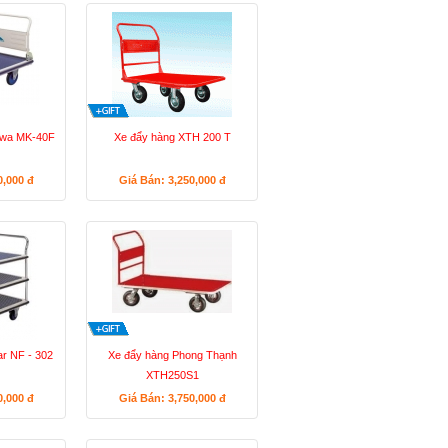
awa MK-40F
Xe đẩy hàng XTH 200 T
0,000
đ
Giá Bán: 3,250,000
đ
ar NF - 302
Xe đẩy hàng Phong Thạnh
XTH250S1
0,000
đ
Giá Bán: 3,750,000
đ