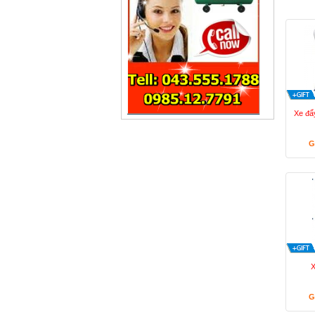
Xe đẩ
G
X
G