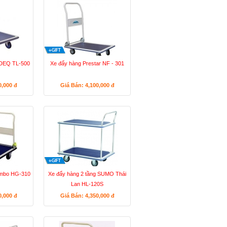
NDEQ TL-500
Xe đẩy hàng Prestar NF - 301
0,000
đ
Giá Bán: 4,100,000
đ
umbo HG-310
Xe đẩy hàng 2 tầng SUMO Thái
Lan HL-120S
0,000
đ
Giá Bán: 4,350,000
đ