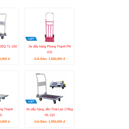
NDEQ TL-150
Xe đẩy hàng Phong Thạnh PN
470
0,000
đ
Giá Bán: 1,500,000
đ
ng Thạnh
Xe đẩy hàng, tiền Thái Lan 170kg
DG
HL-110
0,000
đ
Giá Bán: 1,950,000
đ