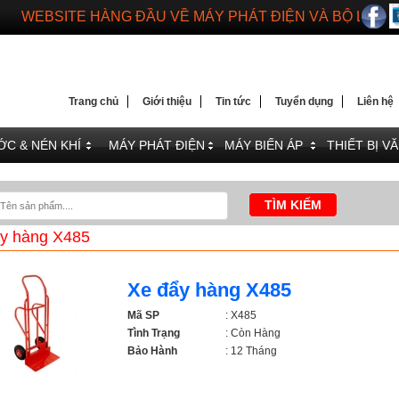
WEBSITE HÀNG ĐẦU VỀ MÁY PHÁT ĐIỆN VÀ BỘ LƯU 
DIENMAYTOANTHANG.COM
WEBSITE HÀNG ĐẦU VỀ MÁY PHÁT ĐIỆN VÀ BỘ LƯU 
Trang chủ
Giới thiệu
Tin tức
Tuyển dụng
Liên hệ
C & NÉN KHÍ
MÁY PHÁT ĐIỆN
MÁY BIẾN ÁP
THIẾT BỊ V
y hàng X485
Xe đẩy hàng X485
Mã SP
: X485
Tình Trạng
: Còn Hàng
Bảo Hành
: 12 Tháng