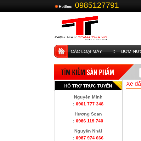
0985127791
CÁC LOẠI MÁY
BƠM NƯỚ
Xe đẩ
HỖ TRỢ TRỰC TUYẾN
Nguyễn Minh
:
0901 777 348
Hương Soan
:
0986 119 740
Nguyễn Nhài
:
0987 974 666