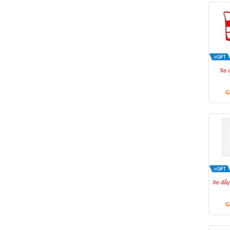
Xe 
G
Xe đẩy
G