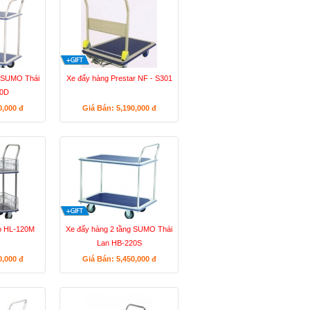
g SUMO Thái
Xe đẩy hàng Prestar NF - S301
20D
0,000
đ
Giá Bán: 5,190,000
đ
o HL-120M
Xe đẩy hàng 2 tầng SUMO Thái
Lan HB-220S
0,000
đ
Giá Bán: 5,450,000
đ