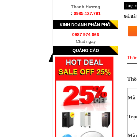
Lượt 
Thanh Hương
:
0985.127.791
Giá Bán
KINH DOANH PHÂN PHỐI
0987 974 666
Chat ngay
QUẢNG CÁO
Thôn
Thôn
Mã 
Trọ
Màu