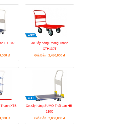
tar TR-102
Xe đẩy hàng Phong Thạnh
XTH130T
0,000
đ
Giá Bán: 2,450,000
đ
 Thạnh XTB
Xe đẩy hàng SUMO Thái Lan HB-
210C
0,000
đ
Giá Bán: 2,850,000
đ