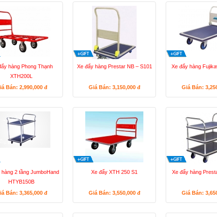
đẩy hàng Phong Thạnh
Xe đẩy hàng Prestar NB – S101
Xe đẩy hàng Fujik
XTH200L
iá Bán: 2,990,000
đ
Giá Bán: 3,150,000
đ
Giá Bán: 3,25
 hàng 2 tầng JumboHand
Xe đẩy XTH 250 S1
Xe đẩy hàng Prest
HTYB150B
iá Bán: 3,365,000
đ
Giá Bán: 3,550,000
đ
Giá Bán: 3,65