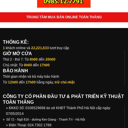
TRUNG TÂM MUA BÁN ONLINE TOÀN THẮNG
THỐNG KÊ:
1
khách online và
22,221,633
lượt truy cập
GIỜ MỞ CỬA
Thứ 2 - thứ 7: Từ
8h00
đến
20h00
Chủ nhật: Từ
8h00
đến
17h00
BẢO HÀNH
Thời gian nhận và trả máy bảo hành
Từ
12h00
đến
17h00
hằng ngày,
trừ chủ nhật
CÔNG TY CỔ PHẦN ĐẦU TƯ & PHÁT TRIỂN KỸ THUẬT
TOÀN THẮNG
» ĐKKD Số: 0106529668 do sở KHĐT Thành Phố Hà Nội cấp ngày
07/05/2014
»
Số 72 - Ngõ 816 - đường Kim Giang - Thanh Trì - Hà Nội
» Điện Thoại: 024.7302 1789