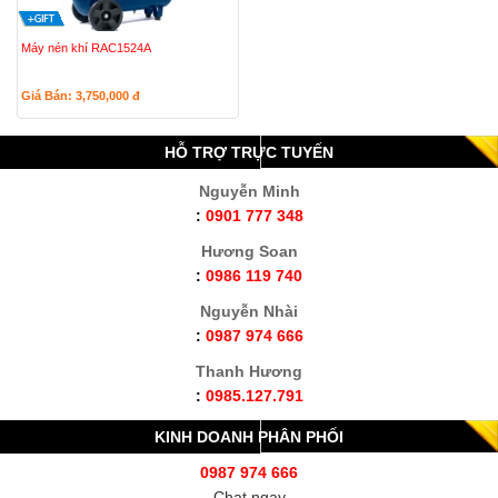
Máy nén khí RAC1524A
Giá Bán: 3,750,000
đ
HỖ TRỢ TRỰC TUYẾN
Nguyễn Minh
:
0901 777 348
Hương Soan
:
0986 119 740
Nguyễn Nhài
:
0987 974 666
Thanh Hương
:
0985.127.791
KINH DOANH PHÂN PHỐI
0987 974 666
Chat ngay