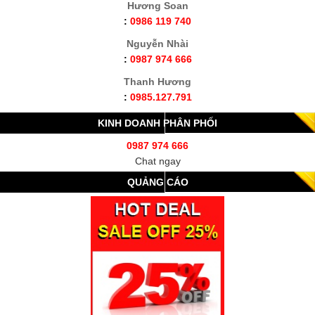
Hương Soan
:
0986 119 740
Nguyễn Nhài
:
0987 974 666
Thanh Hương
:
0985.127.791
KINH DOANH PHÂN PHỐI
0987 974 666
Chat ngay
QUẢNG CÁO