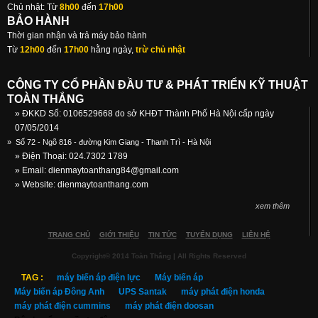
Chủ nhật: Từ
8h00
đến
17h00
BẢO HÀNH
Thời gian nhận và trả máy bảo hành
Từ
12h00
đến
17h00
hằng ngày,
trừ chủ nhật
CÔNG TY CỔ PHẦN ĐẦU TƯ & PHÁT TRIỂN KỸ THUẬT
TOÀN THẮNG
» ĐKKD Số: 0106529668 do sở KHĐT Thành Phố Hà Nội cấp ngày
07/05/2014
»
Số 72 - Ngõ 816 - đường Kim Giang - Thanh Trì - Hà Nội
» Điện Thoại: 024.7302 1789
» Email:
dienmaytoanthang84@gmail.com
» Website: dienmaytoanthang.com
xem thêm
TRANG CHỦ
GIỚI THIỆU
TIN TỨC
TUYỂN DỤNG
LIÊN HỆ
Copyright© 2014 Toàn Thắng | All Rights Reserved
TAG :
máy biến áp điện lực
Máy biến áp
Máy biến áp Đông Anh
UPS Santak
máy phát điện honda
máy phát điện cummins
máy phát điện doosan