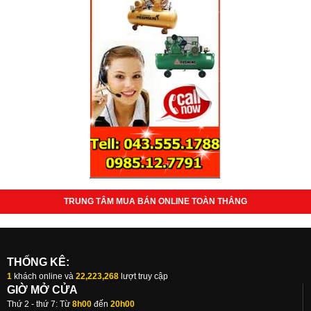
TRUNG TÂM MUA BÁN ONLINE TOÀN THẮNG
THỐNG KÊ:
1
khách online và
22,223,268
lượt truy cập
GIỜ MỞ CỬA
Thứ 2 - thứ 7: Từ
8h00
đến
20h00