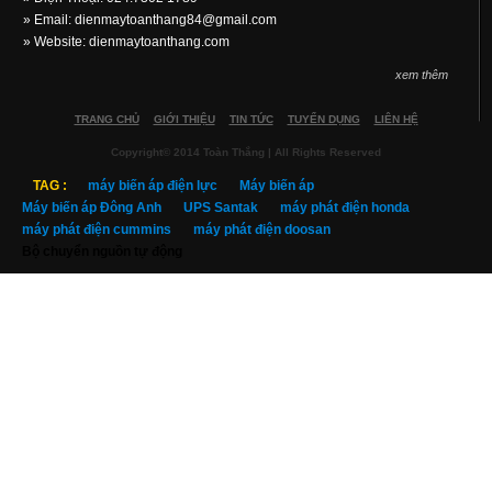
» Email:
dienmaytoanthang84@gmail.com
» Website: dienmaytoanthang.com
xem thêm
TRANG CHỦ
GIỚI THIỆU
TIN TỨC
TUYỂN DỤNG
LIÊN HỆ
Copyright© 2014 Toàn Thắng | All Rights Reserved
TAG :
máy biến áp điện lực
Máy biến áp
Máy biến áp Đông Anh
UPS Santak
máy phát điện honda
máy phát điện cummins
máy phát điện doosan
Bộ chuyển nguồn tự động