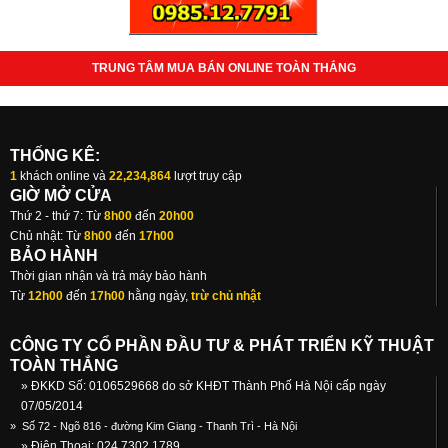
TRUNG TÂM MUA BÁN ONLINE TOÀN THẮNG
THỐNG KÊ:
1
khách online và
22,234,864
lượt truy cập
GIỜ MỞ CỬA
Thứ 2 - thứ 7: Từ
8h00
đến
20h00
Chủ nhật: Từ
8h00
đến
17h00
BẢO HÀNH
Thời gian nhận và trả máy bảo hành
Từ
12h00
đến
17h00
hằng ngày,
trừ chủ nhật
CÔNG TY CỔ PHẦN ĐẦU TƯ & PHÁT TRIỂN KỸ THUẬT
TOÀN THẮNG
» ĐKKD Số: 0106529668 do sở KHĐT Thành Phố Hà Nội cấp ngày
07/05/2014
»
Số 72 - Ngõ 816 - đường Kim Giang - Thanh Trì - Hà Nội
» Điện Thoại: 024.7302 1789