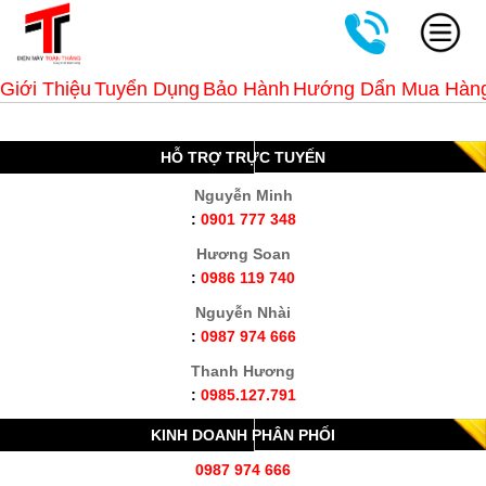
Giới Thiệu
Tuyển Dụng
Bảo Hành
Hướng Dẩn Mua Hàn
HỖ TRỢ TRỰC TUYẾN
Nguyễn Minh
:
0901 777 348
Hương Soan
:
0986 119 740
Nguyễn Nhài
:
0987 974 666
Thanh Hương
:
0985.127.791
KINH DOANH PHÂN PHỐI
0987 974 666