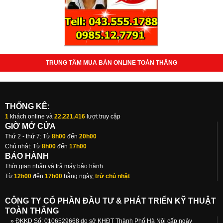
TRUNG TÂM MUA BÁN ONLINE TOÀN THẮNG
THỐNG KÊ:
1
khách online và
22,221,416
lượt truy cập
GIỜ MỞ CỬA
Thứ 2 - thứ 7: Từ
8h00
đến
20h00
Chủ nhật: Từ
8h00
đến
17h00
BẢO HÀNH
Thời gian nhận và trả máy bảo hành
Từ
12h00
đến
17h00
hằng ngày,
trừ chủ nhật
CÔNG TY CỔ PHẦN ĐẦU TƯ & PHÁT TRIỂN KỸ THUẬT
TOÀN THẮNG
» ĐKKD Số: 0106529668 do sở KHĐT Thành Phố Hà Nội cấp ngày