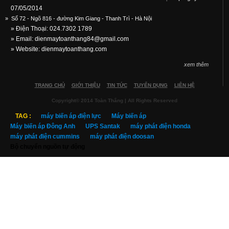
07/05/2014
»
Số 72 - Ngõ 816 - đường Kim Giang - Thanh Trì - Hà Nội
» Điện Thoại: 024.7302 1789
» Email:
dienmaytoanthang84@gmail.com
» Website: dienmaytoanthang.com
xem thêm
TRANG CHỦ
GIỚI THIỆU
TIN TỨC
TUYỂN DỤNG
LIÊN HỆ
Copyright© 2014 Toàn Thắng | All Rights Reserved
TAG :
máy biến áp điện lực
Máy biến áp
Máy biến áp Đông Anh
UPS Santak
máy phát điện honda
máy phát điện cummins
máy phát điện doosan
Bộ chuyển nguồn tự động