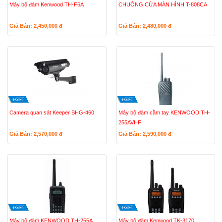
Máy bộ đàm Kenwood TH-F6A
CHUÔNG CỬA MÀN HÌNH T-808CA
Giá Bán: 2,450,000
đ
Giá Bán: 2,480,000
đ
Camera quan sát Keeper BHG-460
Máy bộ đàm cầm tay KENWOOD TH-
255AVHF
Giá Bán: 2,570,000
đ
Giá Bán: 2,590,000
đ
Máy bộ đàm KENWOOD TH-255A
Máy bộ đàm Kenwood TK-3170