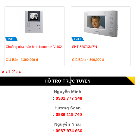
Chuông cửa màn hình Kocom KIV-102
SHT-3207XM/EN
Giá Bán: 4,300,000
đ
Giá Bán: 4,300,000
đ
«
‹
1
2
›
»
HỖ TRỢ TRỰC TUYẾN
Nguyễn Minh
:
0901 777 348
Hương Soan
:
0986 119 740
Nguyễn Nhài
:
0987 974 666