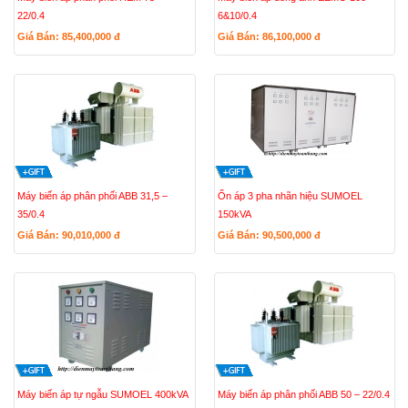
22/0.4
6&10/0.4
Giá Bán: 85,400,000
đ
Giá Bán: 86,100,000
đ
Máy biến áp phân phối ABB 31,5 –
Ổn áp 3 pha nhãn hiệu SUMOEL
35/0.4
150kVA
Giá Bán: 90,010,000
đ
Giá Bán: 90,500,000
đ
Máy biến áp tự ngẫu SUMOEL 400kVA
Máy biến áp phân phối ABB 50 – 22/0.4