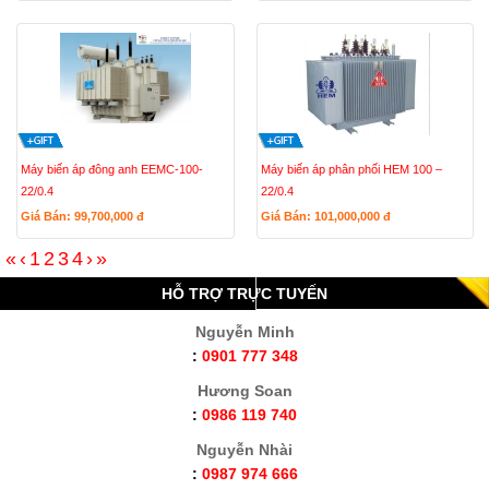
Máy biến áp đông anh EEMC-100-
Máy biến áp phân phối HEM 100 –
22/0.4
22/0.4
Giá Bán: 99,700,000
đ
Giá Bán: 101,000,000
đ
«
‹
1
2
3
4
›
»
HỖ TRỢ TRỰC TUYẾN
Nguyễn Minh
:
0901 777 348
Hương Soan
:
0986 119 740
Nguyễn Nhài
:
0987 974 666