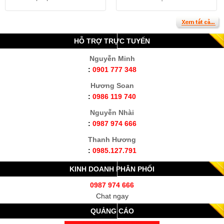
HỖ TRỢ TRỰC TUYẾN
Nguyễn Minh
:
0901 777 348
Hương Soan
:
0986 119 740
Nguyễn Nhài
:
0987 974 666
Thanh Hương
:
0985.127.791
KINH DOANH PHÂN PHỐI
0987 974 666
Chat ngay
QUẢNG CÁO