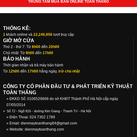
TRUNG TÂM MUA BÁN ONLINE TOÀN THẮNG
THỐNG KÊ:
1
khách online và
22,246,956
lượt truy cập
GIỜ MỞ CỬA
Thứ 2 - thứ 7: Từ
8h00
đến
20h00
Chủ nhật: Từ
8h00
đến
17h00
BẢO HÀNH
Thời gian nhận và trả máy bảo hành
Từ
12h00
đến
17h00
hằng ngày,
trừ chủ nhật
CÔNG TY CỔ PHẦN ĐẦU TƯ & PHÁT TRIỂN KỸ THUẬT
TOÀN THẮNG
» ĐKKD Số: 0106529668 do sở KHĐT Thành Phố Hà Nội cấp ngày
07/05/2014
»
Số 72 - Ngõ 816 - đường Kim Giang - Thanh Trì - Hà Nội
» Điện Thoại: 024.7302 1789
» Email:
dienmaytoanthang84@gmail.com
» Website: dienmaytoanthang.com