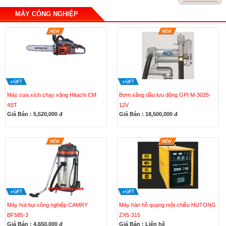
MÁY CÔNG NGHIỆP
Máy cưa xích chạy xăng Hitachi CM
Bơm xăng dầu lưu động GPI M-3025-
4ST
12V
Giá Bán : 5,520,000
đ
Giá Bán : 18,500,000
đ
Máy hút bụi công nghiệp CAMRY
Máy hàn hồ quang một chiều HUTONG
BF585-3
ZX5-315
Giá Bán : 4,650,000
đ
Giá Bán : Liên hệ